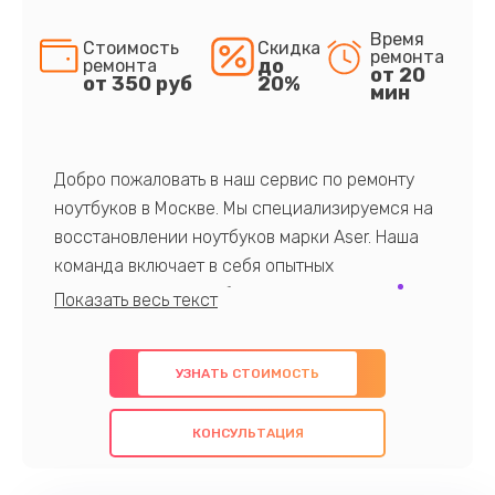
Время
Стоимость
Скидка
ремонта
до
ремонта
от 20
от 350 руб
20%
мин
Добро пожаловать в наш сервис по ремонту
ноутбуков в Москве. Мы специализируемся на
восстановлении ноутбуков марки Aser. Наша
команда включает в себя опытных
профессионалов с обширными знаниями и
многолетним опытом в данной области. Мы
предлагаем быстрый и качественный ремонт с
УЗНАТЬ СТОИМОСТЬ
использованием оригинальных компонентов, а
также гарантируем качество всех
КОНСУЛЬТАЦИЯ
проведенных работ. Наша цель - предоставить
клиентам надежное и профессиональное