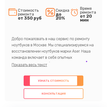
Время
Стоимость
Скидка
ремонта
до
ремонта
от 20
от 350 руб
20%
мин
Добро пожаловать в наш сервис по ремонту
ноутбуков в Москве. Мы специализируемся на
восстановлении ноутбуков марки Aser. Наша
команда включает в себя опытных
профессионалов с обширными знаниями и
многолетним опытом в данной области. Мы
предлагаем быстрый и качественный ремонт с
УЗНАТЬ СТОИМОСТЬ
использованием оригинальных компонентов, а
также гарантируем качество всех
КОНСУЛЬТАЦИЯ
проведенных работ. Наша цель - предоставить
клиентам надежное и профессиональное