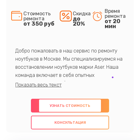
Время
Стоимость
Скидка
ремонта
до
ремонта
от 20
от 350 руб
20%
мин
Добро пожаловать в наш сервис по ремонту
ноутбуков в Москве. Мы специализируемся на
восстановлении ноутбуков марки Aser. Наша
команда включает в себя опытных
профессионалов с обширными знаниями и
многолетним опытом в данной области. Мы
предлагаем быстрый и качественный ремонт с
УЗНАТЬ СТОИМОСТЬ
использованием оригинальных компонентов, а
также гарантируем качество всех
КОНСУЛЬТАЦИЯ
проведенных работ. Наша цель - предоставить
клиентам надежное и профессиональное