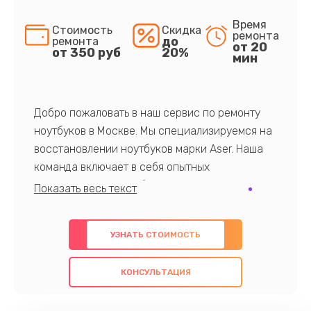
Время
Стоимость
Скидка
ремонта
до
ремонта
от 20
от 350 руб
20%
мин
Добро пожаловать в наш сервис по ремонту
ноутбуков в Москве. Мы специализируемся на
восстановлении ноутбуков марки Aser. Наша
команда включает в себя опытных
профессионалов с обширными знаниями и
многолетним опытом в данной области. Мы
предлагаем быстрый и качественный ремонт с
УЗНАТЬ СТОИМОСТЬ
использованием оригинальных компонентов, а
также гарантируем качество всех
КОНСУЛЬТАЦИЯ
проведенных работ. Наша цель - предоставить
клиентам надежное и профессиональное