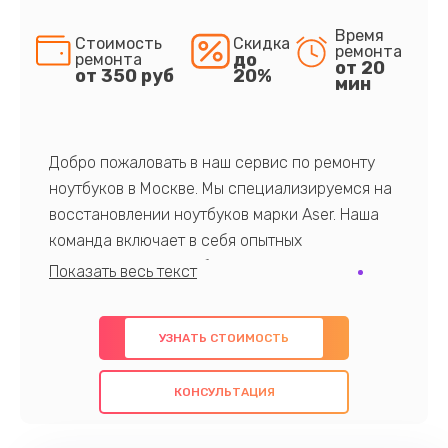
Время
Стоимость
Скидка
ремонта
до
ремонта
от 20
от 350 руб
20%
мин
Добро пожаловать в наш сервис по ремонту
ноутбуков в Москве. Мы специализируемся на
восстановлении ноутбуков марки Aser. Наша
команда включает в себя опытных
профессионалов с обширными знаниями и
многолетним опытом в данной области. Мы
предлагаем быстрый и качественный ремонт с
УЗНАТЬ СТОИМОСТЬ
использованием оригинальных компонентов, а
также гарантируем качество всех
КОНСУЛЬТАЦИЯ
проведенных работ. Наша цель - предоставить
клиентам надежное и профессиональное