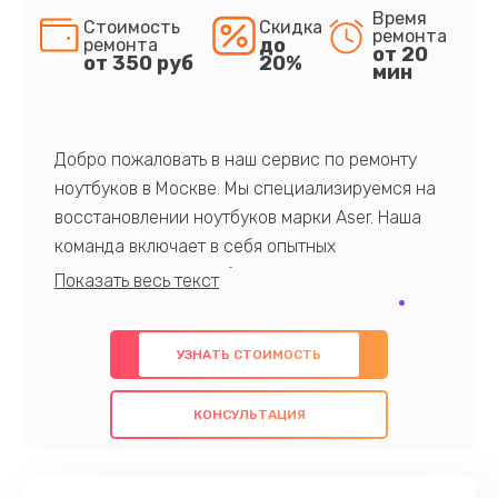
Время
Стоимость
Скидка
ремонта
до
ремонта
от 20
от 350 руб
20%
мин
Добро пожаловать в наш сервис по ремонту
ноутбуков в Москве. Мы специализируемся на
восстановлении ноутбуков марки Aser. Наша
команда включает в себя опытных
профессионалов с обширными знаниями и
многолетним опытом в данной области. Мы
предлагаем быстрый и качественный ремонт с
УЗНАТЬ СТОИМОСТЬ
использованием оригинальных компонентов, а
также гарантируем качество всех
КОНСУЛЬТАЦИЯ
проведенных работ. Наша цель - предоставить
клиентам надежное и профессиональное
обслуживание, удовлетворяя их потребности