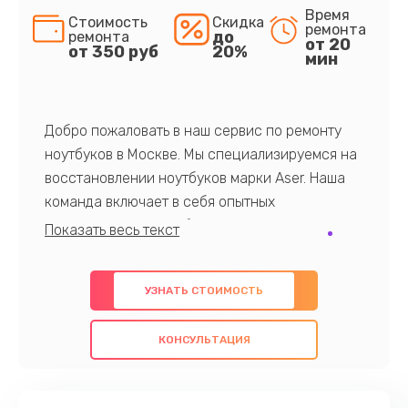
Время
Стоимость
Скидка
ремонта
до
ремонта
от 20
от 350 руб
20%
мин
Добро пожаловать в наш сервис по ремонту
ноутбуков в Москве. Мы специализируемся на
восстановлении ноутбуков марки Aser. Наша
команда включает в себя опытных
профессионалов с обширными знаниями и
многолетним опытом в данной области. Мы
предлагаем быстрый и качественный ремонт с
УЗНАТЬ СТОИМОСТЬ
использованием оригинальных компонентов, а
также гарантируем качество всех
КОНСУЛЬТАЦИЯ
проведенных работ. Наша цель - предоставить
клиентам надежное и профессиональное
обслуживание, удовлетворяя их потребности