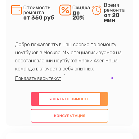
Время
Стоимость
Скидка
ремонта
до
ремонта
от 20
от 350 руб
20%
мин
Добро пожаловать в наш сервис по ремонту
ноутбуков в Москве. Мы специализируемся на
восстановлении ноутбуков марки Aser. Наша
команда включает в себя опытных
профессионалов с обширными знаниями и
многолетним опытом в данной области. Мы
предлагаем быстрый и качественный ремонт с
УЗНАТЬ СТОИМОСТЬ
использованием оригинальных компонентов, а
также гарантируем качество всех
КОНСУЛЬТАЦИЯ
проведенных работ. Наша цель - предоставить
клиентам надежное и профессиональное
обслуживание, удовлетворяя их потребности