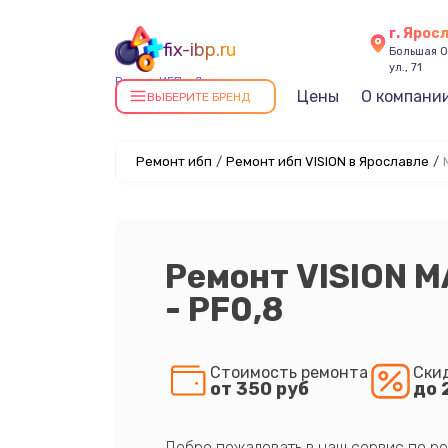
г. Ярос
fix-ibp.ru
Большая О
ул., 71
Ремонт ИБП в Ярославле
Цены
О компани
ВЫБЕРИТЕ БРЕНД
Ремонт ибп
/
Ремонт ибп VISION в Ярославле
/
Ремонт VISION 
- PF0,8
Стоимость ремонта
Ски
от 350 руб
до 
Добро пожаловать в наш сервис по ре