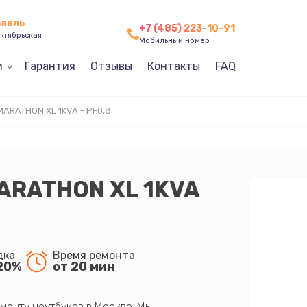
лавль
+7 (485) 223-10-91
ктябрьская
Мобильный номер
и
Гарантия
Отзывы
Контакты
FAQ
MARATHON XL 1KVA - PF0,8
MARATHON XL 1KVA
дка
Время ремонта
20%
от 20 мин
монту ноутбуков в Москве. Мы