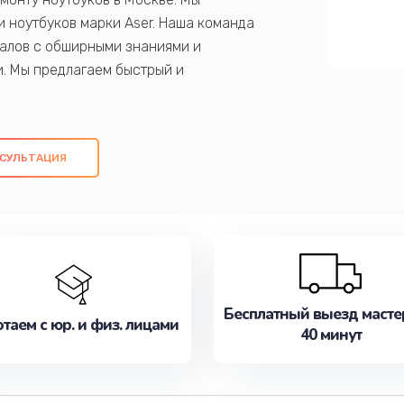
 ноутбуков марки Aser. Наша команда
алов с обширными знаниями и
и. Мы предлагаем быстрый и
ем оригинальных компонентов, а также
ых работ. Наша цель - предоставить
ое обслуживание, удовлетворяя их
СУЛЬТАЦИЯ
медлите записаться на ремонт уже
Бесплатный выезд масте
таем с юр. и физ. лицами
40 минут