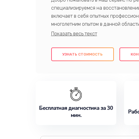
специализируемся на восстановлении
включает в себя опытных профессион
многолетним опытом в данной област
качественный ремонт с использовани
гарантируем качество всех проведенн
клиентам надежное и профессиональн
УЗНАТЬ СТОИМОСТЬ
КОН
потребности наилучшим образом. Не 
сейчас!
Бесплатная диагностика за 30
Рабо
мин.