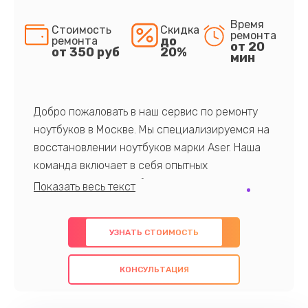
Время
Стоимость
Скидка
ремонта
до
ремонта
от 20
от 350 руб
20%
мин
Добро пожаловать в наш сервис по ремонту
ноутбуков в Москве. Мы специализируемся на
восстановлении ноутбуков марки Aser. Наша
команда включает в себя опытных
профессионалов с обширными знаниями и
многолетним опытом в данной области. Мы
предлагаем быстрый и качественный ремонт с
УЗНАТЬ СТОИМОСТЬ
использованием оригинальных компонентов, а
также гарантируем качество всех
КОНСУЛЬТАЦИЯ
проведенных работ. Наша цель - предоставить
клиентам надежное и профессиональное