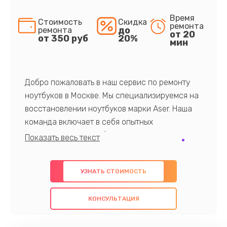
Время
Стоимость
Скидка
ремонта
до
ремонта
от 20
от 350 руб
20%
мин
Добро пожаловать в наш сервис по ремонту
ноутбуков в Москве. Мы специализируемся на
восстановлении ноутбуков марки Aser. Наша
команда включает в себя опытных
профессионалов с обширными знаниями и
многолетним опытом в данной области. Мы
предлагаем быстрый и качественный ремонт с
УЗНАТЬ СТОИМОСТЬ
использованием оригинальных компонентов, а
также гарантируем качество всех
КОНСУЛЬТАЦИЯ
проведенных работ. Наша цель - предоставить
клиентам надежное и профессиональное