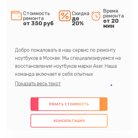
Время
Стоимость
Скидка
ремонта
до
ремонта
от 20
от 350 руб
20%
мин
Добро пожаловать в наш сервис по ремонту
ноутбуков в Москве. Мы специализируемся на
восстановлении ноутбуков марки Aser. Наша
команда включает в себя опытных
профессионалов с обширными знаниями и
многолетним опытом в данной области. Мы
предлагаем быстрый и качественный ремонт с
УЗНАТЬ СТОИМОСТЬ
использованием оригинальных компонентов, а
также гарантируем качество всех
КОНСУЛЬТАЦИЯ
проведенных работ. Наша цель - предоставить
клиентам надежное и профессиональное