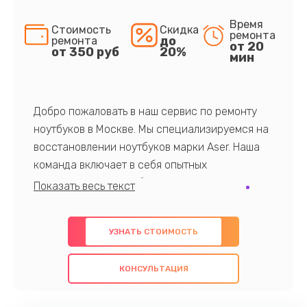
Время
Стоимость
Скидка
ремонта
до
ремонта
от 20
от 350 руб
20%
мин
Добро пожаловать в наш сервис по ремонту
ноутбуков в Москве. Мы специализируемся на
восстановлении ноутбуков марки Aser. Наша
команда включает в себя опытных
профессионалов с обширными знаниями и
многолетним опытом в данной области. Мы
предлагаем быстрый и качественный ремонт с
УЗНАТЬ СТОИМОСТЬ
использованием оригинальных компонентов, а
также гарантируем качество всех
КОНСУЛЬТАЦИЯ
проведенных работ. Наша цель - предоставить
клиентам надежное и профессиональное