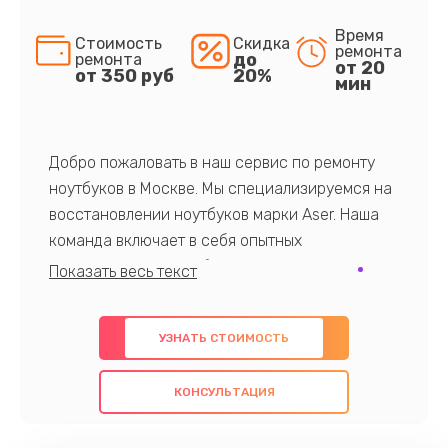
Время
Стоимость
Скидка
ремонта
до
ремонта
от 20
от 350 руб
20%
мин
Добро пожаловать в наш сервис по ремонту
ноутбуков в Москве. Мы специализируемся на
восстановлении ноутбуков марки Aser. Наша
команда включает в себя опытных
профессионалов с обширными знаниями и
многолетним опытом в данной области. Мы
предлагаем быстрый и качественный ремонт с
УЗНАТЬ СТОИМОСТЬ
использованием оригинальных компонентов, а
также гарантируем качество всех
КОНСУЛЬТАЦИЯ
проведенных работ. Наша цель - предоставить
клиентам надежное и профессиональное