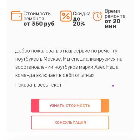
Время
Стоимость
Скидка
ремонта
до
ремонта
от 20
от 350 руб
20%
мин
Добро пожаловать в наш сервис по ремонту
ноутбуков в Москве. Мы специализируемся на
восстановлении ноутбуков марки Aser. Наша
команда включает в себя опытных
профессионалов с обширными знаниями и
многолетним опытом в данной области. Мы
предлагаем быстрый и качественный ремонт с
УЗНАТЬ СТОИМОСТЬ
использованием оригинальных компонентов, а
также гарантируем качество всех
КОНСУЛЬТАЦИЯ
проведенных работ. Наша цель - предоставить
клиентам надежное и профессиональное