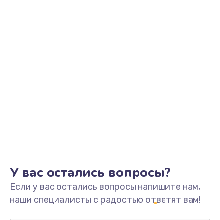
Заказать
Замена видеоадаптера (видеокарты)
1800 руб.
Заказать
Замена, перепайка чипа
1300 руб.
Заказать
Замена HDMI-разъема
650 руб.
Заказать
У вас остались вопросы?
Если у вас остались вопросы напишите нам,
Замена/Pемонт карбюратора
наши специалисты с радостью ответят вам!
1300 руб.
Заказать