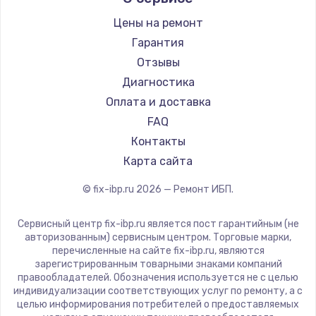
Цены на ремонт
Замена / ремонт электронного модуля
управления
Гарантия
600 руб.
Отзывы
Диагностика
Заказать
Оплата и доставка
Замена конфорки
FAQ
1100 руб.
Контакты
Карта сайта
Заказать
© fix-ibp.ru
2026
— Ремонт ИБП.
Замена платы сенсора
900 руб.
Сервисный центр fix-ibp.ru является пост гарантийным (не
авторизованным) сервисным центром. Торговые марки,
Заказать
перечисленные на сайте fix-ibp.ru, являются
зарегистрированным товарными знаками компаний
Замена регулятора режимов конфорки
правообладателей. Обозначения используется не с целью
индивидуализации соответствующих услуг по ремонту, а с
900 руб.
целью информирования потребителей о предоставляемых