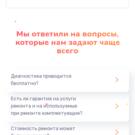
Заказать
Ремонт материнской платы
4500 руб.
Мы ответили на вопросы,
Заказать
которые нам задают чаще
всего
Профилактическая чистка
1000 руб.
Заказать
Диагностика проводится
бесплатно?
Прошивка BIOS
1920 руб.
Есть ли гарантия на услуги
Заказать
ремонта и на используемые
при ремонте комплектующие?
Замена северного моста
1440 руб.
Стоимость ремонта может