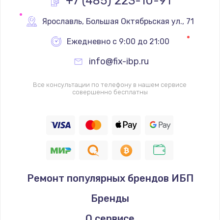
+7 (485) 223-10-91
Замена реле
Ярославль
,
 Большая Октябрьская ул., 71
1000 руб.
Ежедневно с 9:00 до 21:00
Заказать
info@fix-ibp.ru
Замена термопредохранителя
Все консультации по телефону в нашем сервисе
700 руб.
совершенно бесплатны
Заказать
Замена ТЭНа
2500 руб.
Заказать
Ремонт популярных брендов ИБП
Замена шнура
Бренды
1400 руб.
Заказать
О сервисе