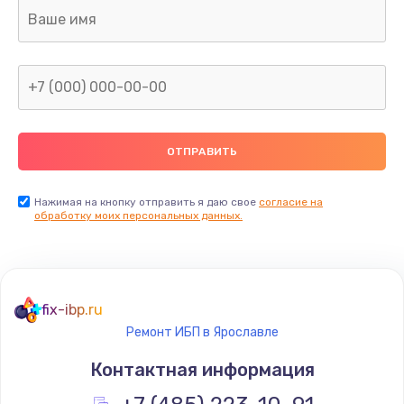
Ремонт капиллярной трубки
400 руб.
Заказать
Замена блока питания
1000 руб.
Заказать
Нажимая на кнопку отправить я даю свое
согласие на
обработку моих персональных данных.
Прошивка / разблокировка
900 руб.
Заказать
fix-ibp.ru
Ремонт ИБП в Ярославле
Замена термостата
Контактная информация
1200 руб.
Заказать