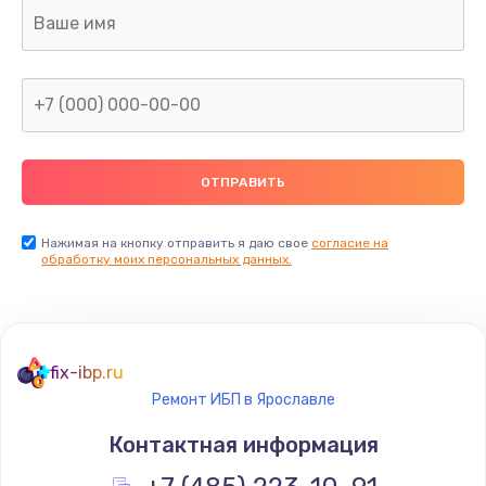
Ремонт капиллярной трубки
400 руб.
Заказать
Замена блока питания
1000 руб.
Заказать
Нажимая на кнопку отправить я даю свое
согласие на
обработку моих персональных данных.
Прошивка / разблокировка
900 руб.
Заказать
fix-ibp.ru
Ремонт ИБП в Ярославле
Замена термостата
Контактная информация
1200 руб.
Заказать