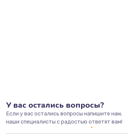
Заказать
Замена видеоадаптера (видеокарты)
1800 руб.
Заказать
Замена, перепайка чипа
1300 руб.
Заказать
Замена HDMI-разъема
650 руб.
Заказать
У вас остались вопросы?
Если у вас остались вопросы напишите нам,
Замена/Pемонт карбюратора
наши специалисты с радостью ответят вам!
1300 руб.
Заказать