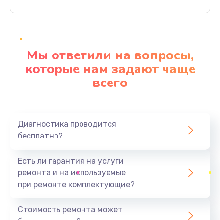
Заказать
Ремонт материнской платы
4500 руб.
Мы ответили на вопросы,
Заказать
которые нам задают чаще
всего
Профилактическая чистка
1000 руб.
Заказать
Диагностика проводится
бесплатно?
Прошивка BIOS
1920 руб.
Есть ли гарантия на услуги
Заказать
ремонта и на используемые
при ремонте комплектующие?
Замена северного моста
1440 руб.
Стоимость ремонта может