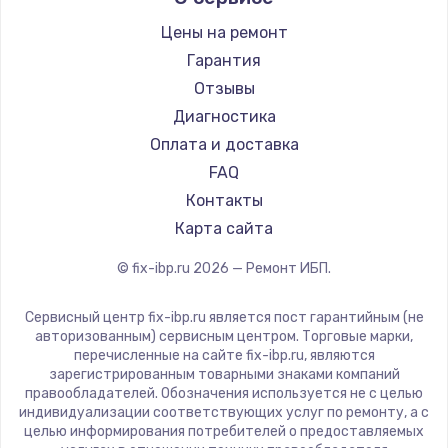
Цены на ремонт
Замена / ремонт электронного модуля
управления
Гарантия
600 руб.
Отзывы
Диагностика
Заказать
Оплата и доставка
Замена конфорки
FAQ
1100 руб.
Контакты
Карта сайта
Заказать
© fix-ibp.ru
2026
— Ремонт ИБП.
Замена платы сенсора
900 руб.
Сервисный центр fix-ibp.ru является пост гарантийным (не
авторизованным) сервисным центром. Торговые марки,
Заказать
перечисленные на сайте fix-ibp.ru, являются
зарегистрированным товарными знаками компаний
Замена регулятора режимов конфорки
правообладателей. Обозначения используется не с целью
индивидуализации соответствующих услуг по ремонту, а с
900 руб.
целью информирования потребителей о предоставляемых