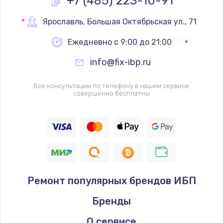
+7 (485) 223-10-91
Замена реле
Ярославль
,
 Большая Октябрьская ул., 71
1000 руб.
Ежедневно с 9:00 до 21:00
Заказать
info@fix-ibp.ru
Замена термопредохранителя
Все консультации по телефону в нашем сервисе
700 руб.
совершенно бесплатны
Заказать
Замена ТЭНа
2500 руб.
Заказать
Ремонт популярных брендов ИБП
Замена шнура
Бренды
1400 руб.
Заказать
О сервисе