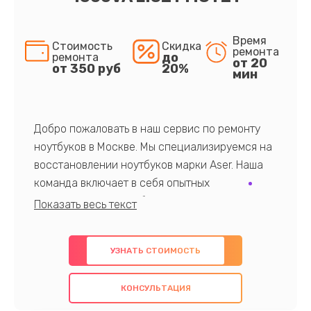
Время
Стоимость
Скидка
ремонта
до
ремонта
от 20
от 350 руб
20%
мин
Добро пожаловать в наш сервис по ремонту
ноутбуков в Москве. Мы специализируемся на
восстановлении ноутбуков марки Aser. Наша
команда включает в себя опытных
профессионалов с обширными знаниями и
многолетним опытом в данной области. Мы
предлагаем быстрый и качественный ремонт с
УЗНАТЬ СТОИМОСТЬ
использованием оригинальных компонентов, а
также гарантируем качество всех
КОНСУЛЬТАЦИЯ
проведенных работ. Наша цель - предоставить
клиентам надежное и профессиональное