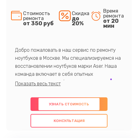
Время
Стоимость
Скидка
ремонта
до
ремонта
от 20
от 350 руб
20%
мин
Добро пожаловать в наш сервис по ремонту
ноутбуков в Москве. Мы специализируемся на
восстановлении ноутбуков марки Aser. Наша
команда включает в себя опытных
профессионалов с обширными знаниями и
многолетним опытом в данной области. Мы
предлагаем быстрый и качественный ремонт с
УЗНАТЬ СТОИМОСТЬ
использованием оригинальных компонентов, а
также гарантируем качество всех
КОНСУЛЬТАЦИЯ
проведенных работ. Наша цель - предоставить
клиентам надежное и профессиональное