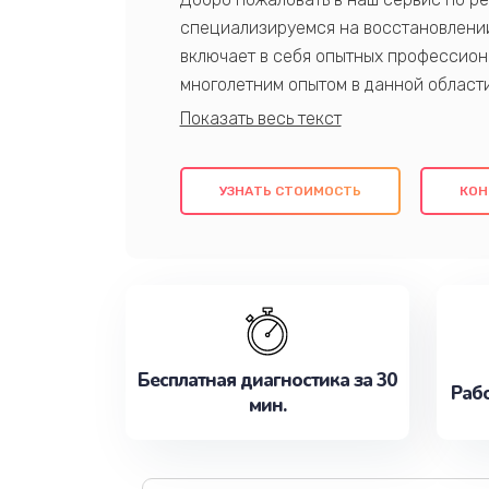
специализируемся на восстановлении
включает в себя опытных профессион
многолетним опытом в данной област
качественный ремонт с использовани
гарантируем качество всех проведенн
клиентам надежное и профессиональн
УЗНАТЬ СТОИМОСТЬ
КОН
потребности наилучшим образом. Не 
сейчас!
Бесплатная диагностика за 30
Рабо
мин.