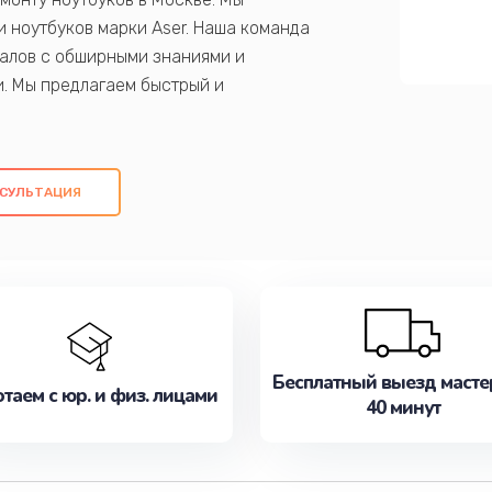
 ноутбуков марки Aser. Наша команда
алов с обширными знаниями и
и. Мы предлагаем быстрый и
ем оригинальных компонентов, а также
ых работ. Наша цель - предоставить
ое обслуживание, удовлетворяя их
СУЛЬТАЦИЯ
медлите записаться на ремонт уже
Бесплатный выезд масте
таем с юр. и физ. лицами
40 минут