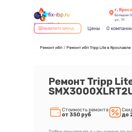
г. Ярос
fix-ibp.ru
Большая О
ул., 71
Ремонт ИБП в Ярославле
Цены
О компани
ВЫБЕРИТЕ БРЕНД
Ремонт ибп
/
Ремонт ибп Tripp Lite в Ярославле
Ремонт Tripp Lit
SMX3000XLRT2
Стоимость ремонта
Ски
от 350 руб
до 
Добро пожаловать в наш сервис по ре