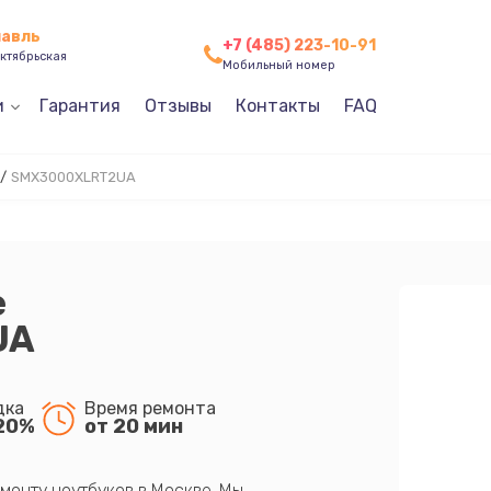
лавль
+7 (485) 223-10-91
ктябрьская
Мобильный номер
и
Гарантия
Отзывы
Контакты
FAQ
/
SMX3000XLRT2UA
e
UA
дка
Время ремонта
20%
от 20 мин
монту ноутбуков в Москве. Мы