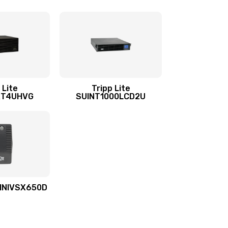
 Lite
Tripp Lite
RT4UHVG
SUINT1000LCD2U
OMNIVSX650D