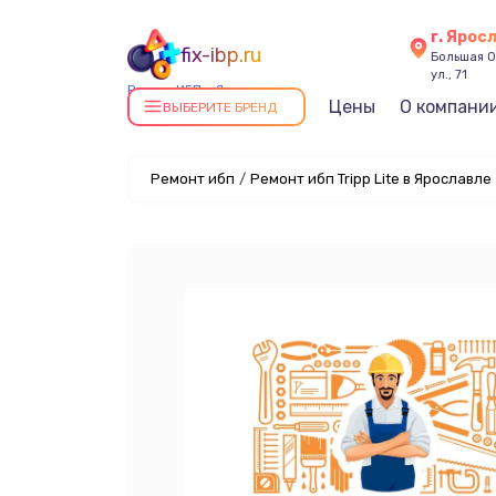
г. Ярос
fix-ibp.ru
Большая О
ул., 71
Ремонт ИБП в Ярославле
Цены
О компани
ВЫБЕРИТЕ БРЕНД
Ремонт ибп
/
Ремонт ибп Tripp Lite в Ярославле