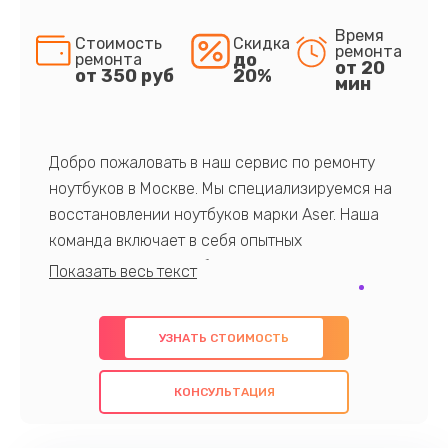
Время
Стоимость
Скидка
ремонта
до
ремонта
от 20
от 350 руб
20%
мин
Добро пожаловать в наш сервис по ремонту
ноутбуков в Москве. Мы специализируемся на
восстановлении ноутбуков марки Aser. Наша
команда включает в себя опытных
профессионалов с обширными знаниями и
многолетним опытом в данной области. Мы
предлагаем быстрый и качественный ремонт с
УЗНАТЬ СТОИМОСТЬ
использованием оригинальных компонентов, а
также гарантируем качество всех
КОНСУЛЬТАЦИЯ
проведенных работ. Наша цель - предоставить
клиентам надежное и профессиональное