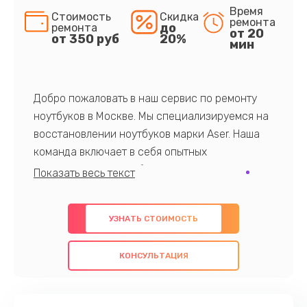
Время
Стоимость
Скидка
ремонта
до
ремонта
от 20
от 350 руб
20%
мин
Добро пожаловать в наш сервис по ремонту
ноутбуков в Москве. Мы специализируемся на
восстановлении ноутбуков марки Aser. Наша
команда включает в себя опытных
профессионалов с обширными знаниями и
многолетним опытом в данной области. Мы
предлагаем быстрый и качественный ремонт с
УЗНАТЬ СТОИМОСТЬ
использованием оригинальных компонентов, а
также гарантируем качество всех
КОНСУЛЬТАЦИЯ
проведенных работ. Наша цель - предоставить
клиентам надежное и профессиональное
обслуживание, удовлетворяя их потребности