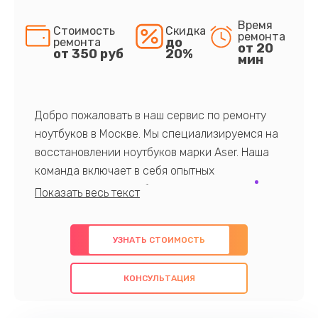
Время
Стоимость
Скидка
ремонта
до
ремонта
от 20
от 350 руб
20%
мин
Добро пожаловать в наш сервис по ремонту
ноутбуков в Москве. Мы специализируемся на
восстановлении ноутбуков марки Aser. Наша
команда включает в себя опытных
профессионалов с обширными знаниями и
многолетним опытом в данной области. Мы
предлагаем быстрый и качественный ремонт с
УЗНАТЬ СТОИМОСТЬ
использованием оригинальных компонентов, а
также гарантируем качество всех
КОНСУЛЬТАЦИЯ
проведенных работ. Наша цель - предоставить
клиентам надежное и профессиональное