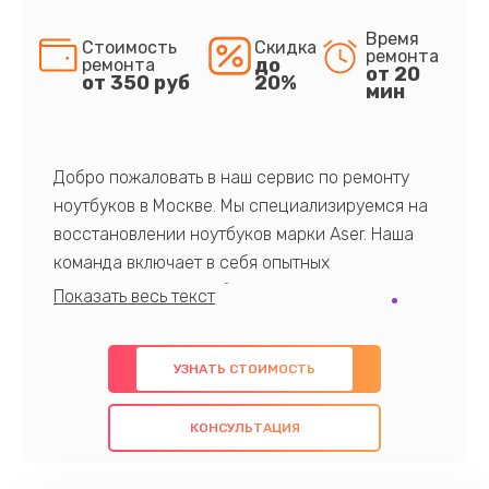
Время
Стоимость
Скидка
ремонта
до
ремонта
от 20
от 350 руб
20%
мин
Добро пожаловать в наш сервис по ремонту
ноутбуков в Москве. Мы специализируемся на
восстановлении ноутбуков марки Aser. Наша
команда включает в себя опытных
профессионалов с обширными знаниями и
многолетним опытом в данной области. Мы
предлагаем быстрый и качественный ремонт с
УЗНАТЬ СТОИМОСТЬ
использованием оригинальных компонентов, а
также гарантируем качество всех
КОНСУЛЬТАЦИЯ
проведенных работ. Наша цель - предоставить
клиентам надежное и профессиональное