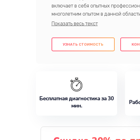
включает в себя опытных профессион
многолетним опытом в данной област
качественный ремонт с использовани
гарантируем качество всех проведенн
клиентам надежное и профессиональн
УЗНАТЬ СТОИМОСТЬ
КОН
потребности наилучшим образом. Не 
сейчас!
Бесплатная диагностика за 30
Рабо
мин.