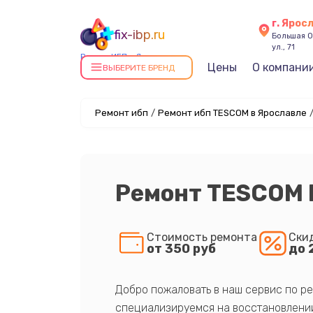
г. Ярос
fix-ibp.ru
Большая О
ул., 71
Ремонт ИБП в Ярославле
Цены
О компани
ВЫБЕРИТЕ БРЕНД
Ремонт ибп
/
Ремонт ибп TESCOM в Ярославле
Ремонт TESCOM 
Стоимость ремонта
Ски
от 350 руб
до 
Добро пожаловать в наш сервис по ре
специализируемся на восстановлении