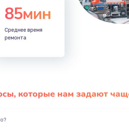
85мин
Среднее время
ремонта
осы, которые нам задают чащ
но?