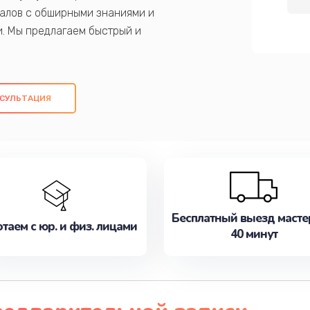
алов с обширными знаниями и
и. Мы предлагаем быстрый и
ем оригинальных компонентов, а также
ых работ. Наша цель - предоставить
ое обслуживание, удовлетворяя их
СУЛЬТАЦИЯ
медлите записаться на ремонт уже
Бесплатный выезд масте
таем с юр. и физ. лицами
40 минут