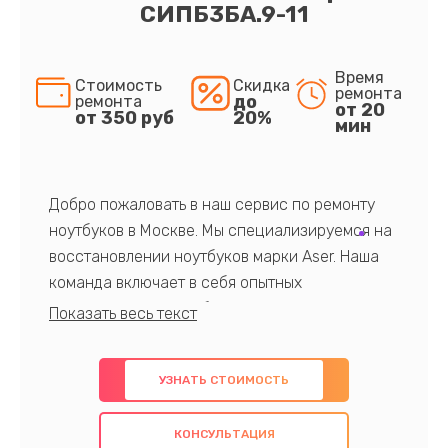
СИПБ3БА.9-11
Время
Стоимость
Скидка
ремонта
до
ремонта
от 20
от 350 руб
20%
мин
Добро пожаловать в наш сервис по ремонту
ноутбуков в Москве. Мы специализируемся на
восстановлении ноутбуков марки Aser. Наша
команда включает в себя опытных
профессионалов с обширными знаниями и
многолетним опытом в данной области. Мы
предлагаем быстрый и качественный ремонт с
УЗНАТЬ СТОИМОСТЬ
использованием оригинальных компонентов, а
также гарантируем качество всех
КОНСУЛЬТАЦИЯ
проведенных работ. Наша цель - предоставить