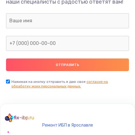
наши специалисты с радостью ответят вам!
1300 руб.
Заказать
Ремонт капиллярной трубки
400 руб.
Заказать
Замена блока питания
1000 руб.
Заказать
Нажимая на кнопку отправить я даю свое
согласие на
обработку моих персональных данных.
Прошивка / разблокировка
900 руб.
Заказать
fix-ibp.ru
Ремонт ИБП в Ярославле
Замена термостата