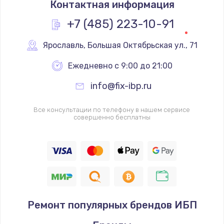
Контактная информация
1200 руб.
Заказать
+7 (485) 223-10-91
Замена реле
Ярославль
,
 Большая Октябрьская ул., 71
1000 руб.
Ежедневно с 9:00 до 21:00
Заказать
info@fix-ibp.ru
Замена термопредохранителя
Все консультации по телефону в нашем сервисе
700 руб.
совершенно бесплатны
Заказать
Замена ТЭНа
2500 руб.
Заказать
Ремонт популярных брендов ИБП
Замена шнура