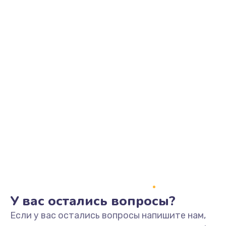
2500 руб.
Заказать
Замена видеоадаптера (видеокарты)
1800 руб.
Заказать
Замена, перепайка чипа
1300 руб.
Заказать
Замена HDMI-разъема
650 руб.
Заказать
У вас остались вопросы?
Если у вас остались вопросы напишите нам,
Замена/Pемонт карбюратора