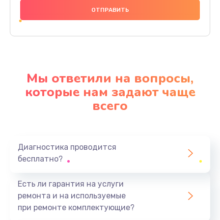
1000 руб.
Заказать
Ремонт материнской платы
4500 руб.
Мы ответили на вопросы,
Заказать
которые нам задают чаще
всего
Профилактическая чистка
1000 руб.
Заказать
Диагностика проводится
бесплатно?
Прошивка BIOS
1920 руб.
Есть ли гарантия на услуги
Заказать
ремонта и на используемые
при ремонте комплектующие?
Замена северного моста