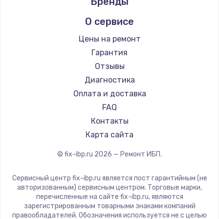
Бренды
1400 руб.
Заказать
О сервисе
Цены на ремонт
Замена / ремонт электронного модуля
управления
Гарантия
600 руб.
Отзывы
Диагностика
Заказать
Оплата и доставка
Замена конфорки
FAQ
1100 руб.
Контакты
Карта сайта
Заказать
© fix-ibp.ru
2026
— Ремонт ИБП.
Замена платы сенсора
900 руб.
Сервисный центр fix-ibp.ru является пост гарантийным (не
авторизованным) сервисным центром. Торговые марки,
Заказать
перечисленные на сайте fix-ibp.ru, являются
зарегистрированным товарными знаками компаний
Замена регулятора режимов конфорки
правообладателей. Обозначения используется не с целью