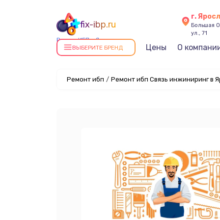
г. Ярос
fix-ibp.ru
Большая О
ул., 71
Ремонт ИБП в Ярославле
Цены
О компани
ВЫБЕРИТЕ БРЕНД
Ремонт ибп
/
Ремонт ибп Связь инжиниринг в 