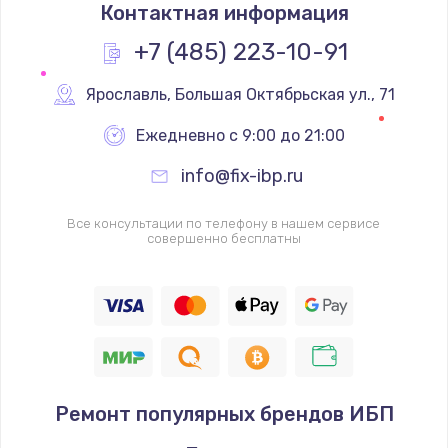
Контактная информация
1200 руб.
Заказать
+7 (485) 223-10-91
Замена реле
Ярославль
,
 Большая Октябрьская ул., 71
1000 руб.
Ежедневно с 9:00 до 21:00
Заказать
info@fix-ibp.ru
Замена термопредохранителя
Все консультации по телефону в нашем сервисе
700 руб.
совершенно бесплатны
Заказать
Замена ТЭНа
2500 руб.
Заказать
Ремонт популярных брендов ИБП
Замена шнура