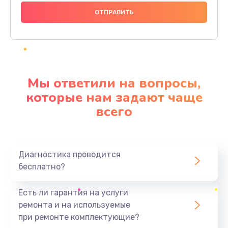
1000 руб.
Заказать
Ремонт материнской платы
4500 руб.
Мы ответили на вопросы,
Заказать
которые нам задают чаще
всего
Профилактическая чистка
1000 руб.
Заказать
Диагностика проводится
бесплатно?
Прошивка BIOS
1920 руб.
Есть ли гарантия на услуги
Заказать
ремонта и на используемые
при ремонте комплектующие?
Замена северного моста