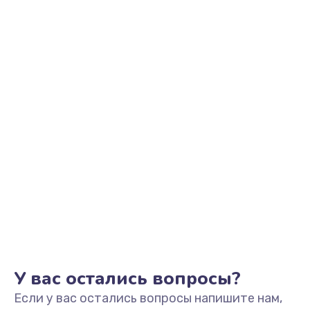
2500 руб.
Заказать
Замена видеоадаптера (видеокарты)
1800 руб.
Заказать
Замена, перепайка чипа
1300 руб.
Заказать
Замена HDMI-разъема
650 руб.
Заказать
У вас остались вопросы?
Если у вас остались вопросы напишите нам,
Замена/Pемонт карбюратора