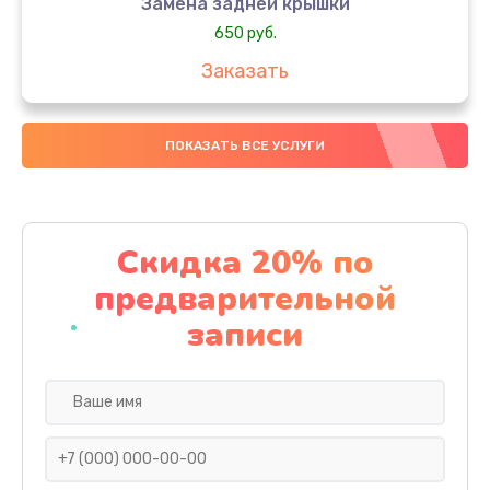
Замена задней крышки
650 руб.
Заказать
Замена аккумулятора
ПОКАЗАТЬ ВСЕ УСЛУГИ
4000 руб.
Заказать
Замена материнской платы
Скидка 20% по
1100 руб.
предварительной
Заказать
записи
Замена масла
750 руб.
Заказать
Замена праймера