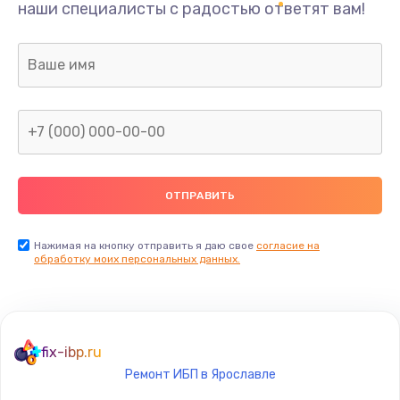
наши специалисты с радостью ответят вам!
1300 руб.
Заказать
Ремонт капиллярной трубки
400 руб.
Заказать
Замена блока питания
1000 руб.
Заказать
Нажимая на кнопку отправить я даю свое
согласие на
обработку моих персональных данных.
Прошивка / разблокировка
900 руб.
Заказать
fix-ibp.ru
Ремонт ИБП в Ярославле
Замена термостата