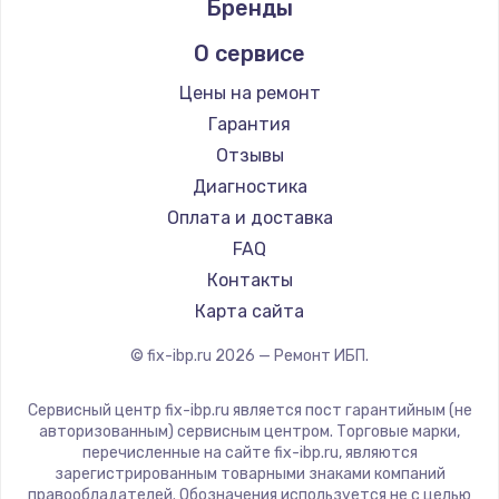
Бренды
1400 руб.
Заказать
О сервисе
Цены на ремонт
Замена / ремонт электронного модуля
управления
Гарантия
600 руб.
Отзывы
Диагностика
Заказать
Оплата и доставка
Замена конфорки
FAQ
1100 руб.
Контакты
Карта сайта
Заказать
© fix-ibp.ru
2026
— Ремонт ИБП.
Замена платы сенсора
900 руб.
Сервисный центр fix-ibp.ru является пост гарантийным (не
авторизованным) сервисным центром. Торговые марки,
Заказать
перечисленные на сайте fix-ibp.ru, являются
зарегистрированным товарными знаками компаний
Замена регулятора режимов конфорки
правообладателей. Обозначения используется не с целью