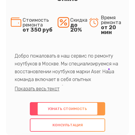
Время
Стоимость
Скидка
ремонта
до
ремонта
от 20
от 350 руб
20%
мин
Добро пожаловать в наш сервис по ремонту
ноутбуков в Москве. Мы специализируемся на
восстановлении ноутбуков марки Aser. Наша
команда включает в себя опытных
профессионалов с обширными знаниями и
многолетним опытом в данной области. Мы
предлагаем быстрый и качественный ремонт с
УЗНАТЬ СТОИМОСТЬ
использованием оригинальных компонентов, а
также гарантируем качество всех
КОНСУЛЬТАЦИЯ
проведенных работ. Наша цель - предоставить
клиентам надежное и профессиональное