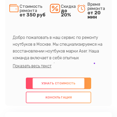
Время
Стоимость
Скидка
ремонта
до
ремонта
от 20
от 350 руб
20%
мин
Добро пожаловать в наш сервис по ремонту
ноутбуков в Москве. Мы специализируемся на
восстановлении ноутбуков марки Aser. Наша
команда включает в себя опытных
профессионалов с обширными знаниями и
многолетним опытом в данной области. Мы
предлагаем быстрый и качественный ремонт с
УЗНАТЬ СТОИМОСТЬ
использованием оригинальных компонентов, а
также гарантируем качество всех
КОНСУЛЬТАЦИЯ
проведенных работ. Наша цель - предоставить
клиентам надежное и профессиональное
обслуживание, удовлетворяя их потребности