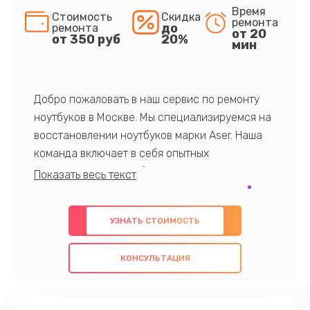
Время
Стоимость
Скидка
ремонта
до
ремонта
от 20
от 350 руб
20%
мин
Добро пожаловать в наш сервис по ремонту
ноутбуков в Москве. Мы специализируемся на
восстановлении ноутбуков марки Aser. Наша
команда включает в себя опытных
профессионалов с обширными знаниями и
многолетним опытом в данной области. Мы
предлагаем быстрый и качественный ремонт с
УЗНАТЬ СТОИМОСТЬ
использованием оригинальных компонентов, а
также гарантируем качество всех
КОНСУЛЬТАЦИЯ
проведенных работ. Наша цель - предоставить
клиентам надежное и профессиональное
обслуживание, удовлетворяя их потребности