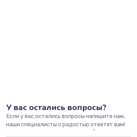
Заказать
Замена видеоадаптера (видеокарты)
1800 руб.
Заказать
Замена, перепайка чипа
1300 руб.
Заказать
Замена HDMI-разъема
650 руб.
Заказать
У вас остались вопросы?
Если у вас остались вопросы напишите нам,
Замена/Pемонт карбюратора
наши специалисты с радостью ответят вам!
1300 руб.
Заказать