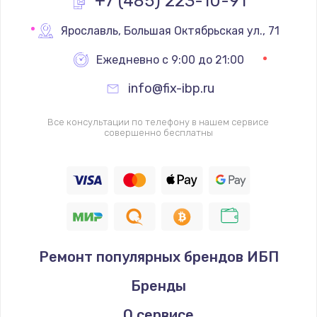
+7 (485) 223-10-91
Замена реле
Ярославль
,
 Большая Октябрьская ул., 71
1000 руб.
Ежедневно с 9:00 до 21:00
Заказать
info@fix-ibp.ru
Замена термопредохранителя
Все консультации по телефону в нашем сервисе
700 руб.
совершенно бесплатны
Заказать
Замена ТЭНа
2500 руб.
Заказать
Ремонт популярных брендов ИБП
Замена шнура
Бренды
1400 руб.
Заказать
О сервисе