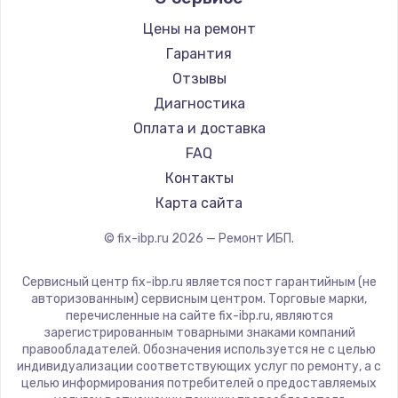
Цены на ремонт
Замена / ремонт электронного модуля
управления
Гарантия
600 руб.
Отзывы
Диагностика
Заказать
Оплата и доставка
Замена конфорки
FAQ
1100 руб.
Контакты
Карта сайта
Заказать
© fix-ibp.ru
2026
— Ремонт ИБП.
Замена платы сенсора
900 руб.
Сервисный центр fix-ibp.ru является пост гарантийным (не
авторизованным) сервисным центром. Торговые марки,
Заказать
перечисленные на сайте fix-ibp.ru, являются
зарегистрированным товарными знаками компаний
Замена регулятора режимов конфорки
правообладателей. Обозначения используется не с целью
индивидуализации соответствующих услуг по ремонту, а с
900 руб.
целью информирования потребителей о предоставляемых