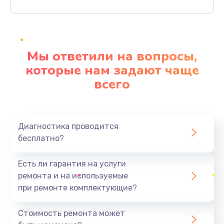
Заказать
Ремонт материнской платы
4500 руб.
Мы ответили на вопросы,
Заказать
которые нам задают чаще
всего
Профилактическая чистка
1000 руб.
Заказать
Диагностика проводится
бесплатно?
Прошивка BIOS
1920 руб.
Есть ли гарантия на услуги
Заказать
ремонта и на используемые
при ремонте комплектующие?
Замена северного моста
1440 руб.
Стоимость ремонта может