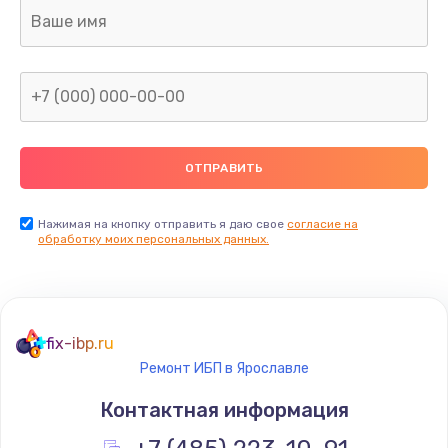
Ремонт капиллярной трубки
400 руб.
Заказать
Замена блока питания
1000 руб.
Заказать
Нажимая на кнопку отправить я даю свое
согласие на
обработку моих персональных данных.
Прошивка / разблокировка
900 руб.
Заказать
fix-ibp.ru
Ремонт ИБП в Ярославле
Замена термостата
Контактная информация
1200 руб.
Заказать