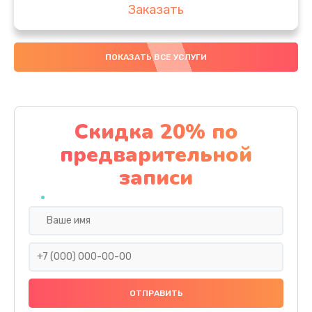
Заказать
Замена аккумулятора
ПОКАЗАТЬ ВСЕ УСЛУГИ
4000 руб.
Заказать
Замена материнской платы
Скидка 20% по
1100 руб.
предварительной
Заказать
записи
Замена масла
750 руб.
Заказать
Замена праймера
1000 руб.