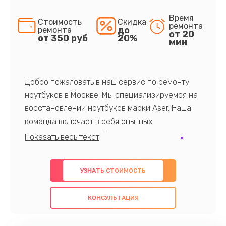
Время
Стоимость
Скидка
ремонта
до
ремонта
от 20
от 350 руб
20%
мин
Добро пожаловать в наш сервис по ремонту
ноутбуков в Москве. Мы специализируемся на
восстановлении ноутбуков марки Aser. Наша
команда включает в себя опытных
профессионалов с обширными знаниями и
многолетним опытом в данной области. Мы
предлагаем быстрый и качественный ремонт с
УЗНАТЬ СТОИМОСТЬ
использованием оригинальных компонентов, а
также гарантируем качество всех
КОНСУЛЬТАЦИЯ
проведенных работ. Наша цель - предоставить
клиентам надежное и профессиональное