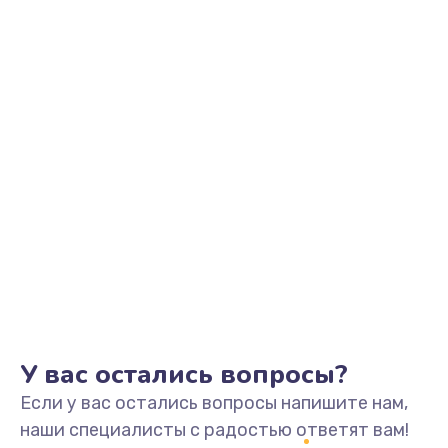
Заказать
Замена видеоадаптера (видеокарты)
1800 руб.
Заказать
Замена, перепайка чипа
1300 руб.
Заказать
Замена HDMI-разъема
650 руб.
Заказать
У вас остались вопросы?
Если у вас остались вопросы напишите нам,
Замена/Pемонт карбюратора
наши специалисты с радостью ответят вам!
1300 руб.