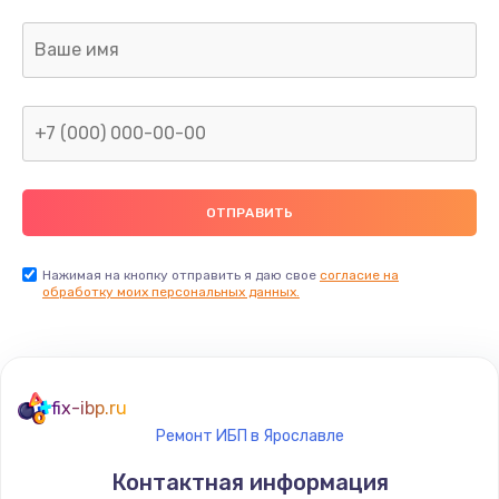
Заказать
Ремонт капиллярной трубки
400 руб.
Заказать
Замена блока питания
1000 руб.
Заказать
Нажимая на кнопку отправить я даю свое
согласие на
обработку моих персональных данных.
Прошивка / разблокировка
900 руб.
Заказать
fix-ibp.ru
Ремонт ИБП в Ярославле
Замена термостата
Контактная информация
1200 руб.