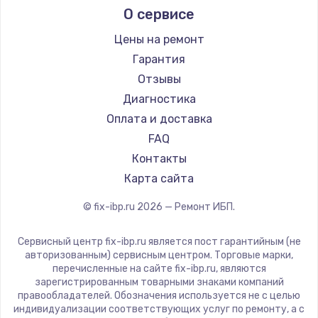
Заказать
О сервисе
Цены на ремонт
Замена / ремонт электронного модуля
управления
Гарантия
600 руб.
Отзывы
Диагностика
Заказать
Оплата и доставка
Замена конфорки
FAQ
1100 руб.
Контакты
Карта сайта
Заказать
© fix-ibp.ru
2026
— Ремонт ИБП.
Замена платы сенсора
900 руб.
Сервисный центр fix-ibp.ru является пост гарантийным (не
авторизованным) сервисным центром. Торговые марки,
Заказать
перечисленные на сайте fix-ibp.ru, являются
зарегистрированным товарными знаками компаний
Замена регулятора режимов конфорки
правообладателей. Обозначения используется не с целью
индивидуализации соответствующих услуг по ремонту, а с
900 руб.