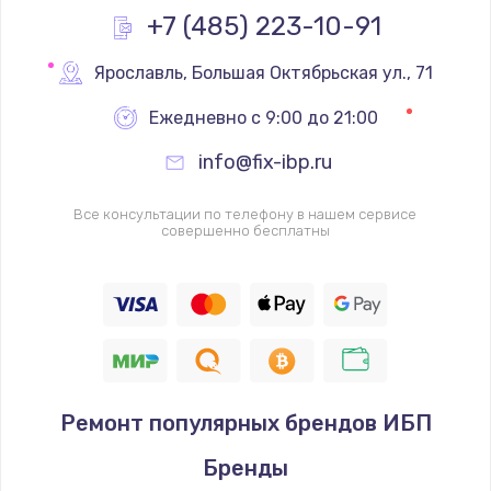
Заказать
+7 (485) 223-10-91
Замена реле
Ярославль
,
 Большая Октябрьская ул., 71
1000 руб.
Ежедневно с 9:00 до 21:00
Заказать
info@fix-ibp.ru
Замена термопредохранителя
Все консультации по телефону в нашем сервисе
700 руб.
совершенно бесплатны
Заказать
Замена ТЭНа
2500 руб.
Заказать
Ремонт популярных брендов ИБП
Замена шнура
Бренды
1400 руб.