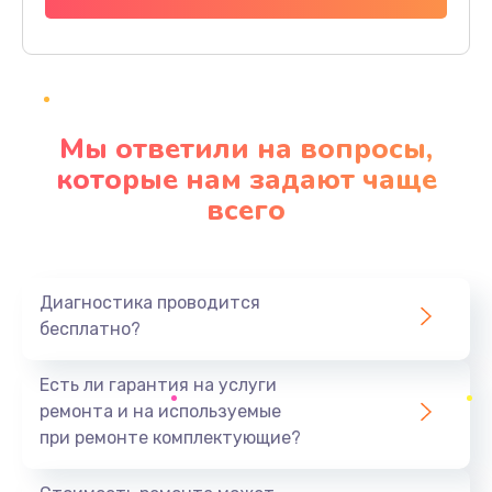
Заказать
Ремонт материнской платы
4500 руб.
Мы ответили на вопросы,
Заказать
которые нам задают чаще
всего
Профилактическая чистка
1000 руб.
Заказать
Диагностика проводится
бесплатно?
Прошивка BIOS
1920 руб.
Есть ли гарантия на услуги
Заказать
ремонта и на используемые
при ремонте комплектующие?
Замена северного моста
1440 руб.