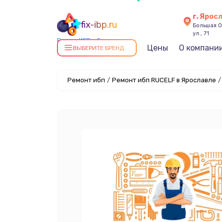
г. Ярос
fix-ibp.ru
Большая О
ул., 71
Ремонт ИБП в Ярославле
Цены
О компани
ВЫБЕРИТЕ БРЕНД
Ремонт ибп
/
Ремонт ибп RUCELF в Ярославле
/