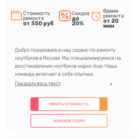
Время
Стоимость
Скидка
ремонта
до
ремонта
от 20
от 350 руб
20%
мин
Добро пожаловать в наш сервис по ремонту
ноутбуков в Москве. Мы специализируемся на
восстановлении ноутбуков марки Aser. Наша
команда включает в себя опытных
профессионалов с обширными знаниями и
многолетним опытом в данной области. Мы
предлагаем быстрый и качественный ремонт с
УЗНАТЬ СТОИМОСТЬ
использованием оригинальных компонентов, а
также гарантируем качество всех
КОНСУЛЬТАЦИЯ
проведенных работ. Наша цель - предоставить
клиентам надежное и профессиональное