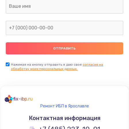
Ремонт капиллярной трубки
400 руб.
Заказать
Замена блока питания
1000 руб.
Заказать
Нажимая на кнопку отправить я даю свое
согласие на
обработку моих персональных данных.
Прошивка / разблокировка
900 руб.
Заказать
fix-ibp.ru
Ремонт ИБП в Ярославле
Замена термостата
Контактная информация
1200 руб.
Заказать