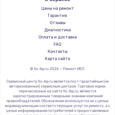
Цены на ремонт
Замена / ремонт электронного модуля
управления
Гарантия
600 руб.
Отзывы
Диагностика
Заказать
Оплата и доставка
Замена конфорки
FAQ
1100 руб.
Контакты
Карта сайта
Заказать
© fix-ibp.ru
2026
— Ремонт ИБП.
Замена платы сенсора
900 руб.
Сервисный центр fix-ibp.ru является пост гарантийным (не
авторизованным) сервисным центром. Торговые марки,
Заказать
перечисленные на сайте fix-ibp.ru, являются
зарегистрированным товарными знаками компаний
Замена регулятора режимов конфорки
правообладателей. Обозначения используется не с целью
индивидуализации соответствующих услуг по ремонту, а с
900 руб.
целью информирования потребителей о предоставляемых