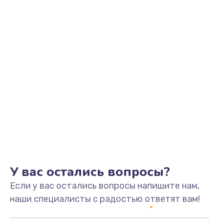
Заказать
Замена видеоадаптера (видеокарты)
1800 руб.
Заказать
Замена, перепайка чипа
1300 руб.
Заказать
Замена HDMI-разъема
650 руб.
Заказать
У вас остались вопросы?
Если у вас остались вопросы напишите нам,
Замена/Pемонт карбюратора
наши специалисты с радостью ответят вам!
1300 руб.
Заказать