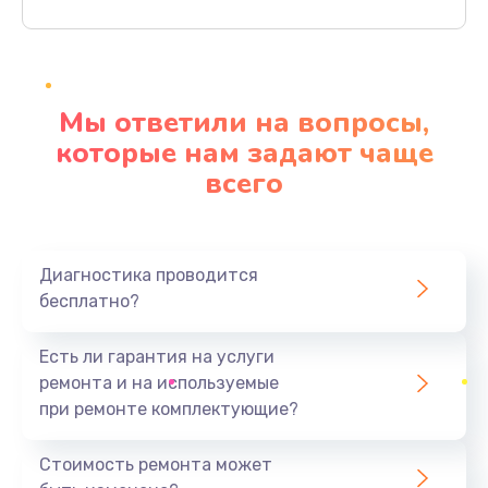
Заказать
Ремонт материнской платы
4500 руб.
Мы ответили на вопросы,
Заказать
которые нам задают чаще
всего
Профилактическая чистка
1000 руб.
Заказать
Диагностика проводится
бесплатно?
Прошивка BIOS
1920 руб.
Есть ли гарантия на услуги
Заказать
ремонта и на используемые
при ремонте комплектующие?
Замена северного моста
1440 руб.
Стоимость ремонта может