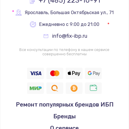
+7 (485) 223-10-91
Замена реле
Ярославль
,
 Большая Октябрьская ул., 71
1000 руб.
Ежедневно с 9:00 до 21:00
Заказать
info@fix-ibp.ru
Замена термопредохранителя
Все консультации по телефону в нашем сервисе
700 руб.
совершенно бесплатны
Заказать
Замена ТЭНа
2500 руб.
Заказать
Ремонт популярных брендов ИБП
Замена шнура
Бренды
1400 руб.
Заказать
О сервисе