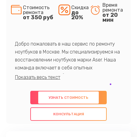
Время
Стоимость
Скидка
ремонта
до
ремонта
от 20
от 350 руб
20%
мин
Добро пожаловать в наш сервис по ремонту
ноутбуков в Москве. Мы специализируемся на
восстановлении ноутбуков марки Aser. Наша
команда включает в себя опытных
профессионалов с обширными знаниями и
многолетним опытом в данной области. Мы
предлагаем быстрый и качественный ремонт с
УЗНАТЬ СТОИМОСТЬ
использованием оригинальных компонентов, а
также гарантируем качество всех
КОНСУЛЬТАЦИЯ
проведенных работ. Наша цель - предоставить
клиентам надежное и профессиональное
обслуживание, удовлетворяя их потребности