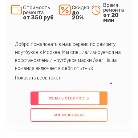
Время
Стоимость
Скидка
ремонта
до
ремонта
от 20
от 350 руб
20%
мин
Добро пожаловать в наш сервис по ремонту
ноутбуков в Москве. Мы специализируемся на
восстановлении ноутбуков марки Aser. Наша
команда включает в себя опытных
профессионалов с обширными знаниями и
многолетним опытом в данной области. Мы
предлагаем быстрый и качественный ремонт с
УЗНАТЬ СТОИМОСТЬ
использованием оригинальных компонентов, а
также гарантируем качество всех
КОНСУЛЬТАЦИЯ
проведенных работ. Наша цель - предоставить
клиентам надежное и профессиональное
обслуживание, удовлетворяя их потребности