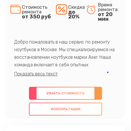
Время
Стоимость
Скидка
ремонта
до
ремонта
от 20
от 350 руб
20%
мин
Добро пожаловать в наш сервис по ремонту
ноутбуков в Москве. Мы специализируемся на
восстановлении ноутбуков марки Aser. Наша
команда включает в себя опытных
профессионалов с обширными знаниями и
многолетним опытом в данной области. Мы
предлагаем быстрый и качественный ремонт с
УЗНАТЬ СТОИМОСТЬ
использованием оригинальных компонентов, а
также гарантируем качество всех
КОНСУЛЬТАЦИЯ
проведенных работ. Наша цель - предоставить
клиентам надежное и профессиональное
обслуживание, удовлетворяя их потребности