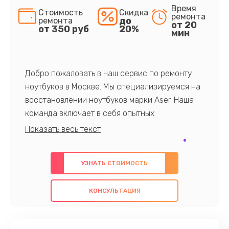
Время
Стоимость
Скидка
ремонта
до
ремонта
от 20
от 350 руб
20%
мин
Добро пожаловать в наш сервис по ремонту
ноутбуков в Москве. Мы специализируемся на
восстановлении ноутбуков марки Aser. Наша
команда включает в себя опытных
профессионалов с обширными знаниями и
многолетним опытом в данной области. Мы
предлагаем быстрый и качественный ремонт с
УЗНАТЬ СТОИМОСТЬ
использованием оригинальных компонентов, а
также гарантируем качество всех
КОНСУЛЬТАЦИЯ
проведенных работ. Наша цель - предоставить
клиентам надежное и профессиональное
обслуживание, удовлетворяя их потребности