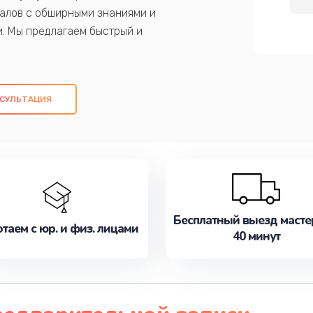
алов с обширными знаниями и
и. Мы предлагаем быстрый и
ем оригинальных компонентов, а также
ых работ. Наша цель - предоставить
ое обслуживание, удовлетворяя их
СУЛЬТАЦИЯ
медлите записаться на ремонт уже
Бесплатный выезд масте
таем с юр. и физ. лицами
40 минут