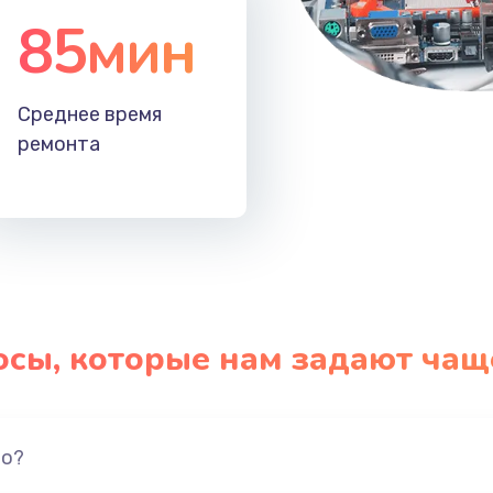
85мин
Среднее время
ремонта
осы, которые нам задают чащ
но?