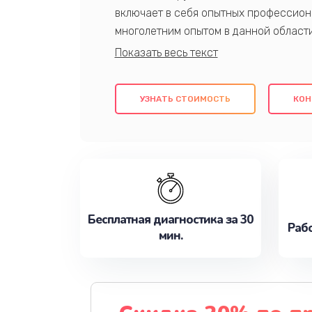
включает в себя опытных профессион
многолетним опытом в данной област
качественный ремонт с использовани
гарантируем качество всех проведенн
клиентам надежное и профессиональн
УЗНАТЬ СТОИМОСТЬ
КОН
потребности наилучшим образом. Не 
сейчас!
Бесплатная диагностика за 30
Рабо
мин.