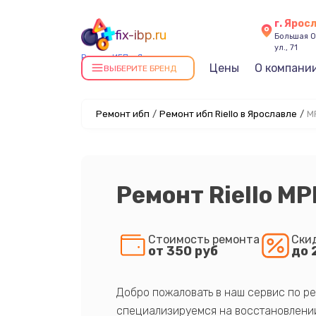
г. Ярос
fix-ibp.ru
Большая О
ул., 71
Ремонт ИБП в Ярославле
Цены
О компани
ВЫБЕРИТЕ БРЕНД
Ремонт ибп
/
Ремонт ибп Riello в Ярославле
/
M
Ремонт Riello M
Стоимость ремонта
Ски
от 350 руб
до 
Добро пожаловать в наш сервис по ре
специализируемся на восстановлении