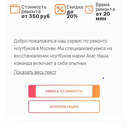
Время
Стоимость
Скидка
ремонта
до
ремонта
от 20
от 350 руб
20%
мин
Добро пожаловать в наш сервис по ремонту
ноутбуков в Москве. Мы специализируемся на
восстановлении ноутбуков марки Aser. Наша
команда включает в себя опытных
профессионалов с обширными знаниями и
многолетним опытом в данной области. Мы
предлагаем быстрый и качественный ремонт с
УЗНАТЬ СТОИМОСТЬ
использованием оригинальных компонентов, а
также гарантируем качество всех
КОНСУЛЬТАЦИЯ
проведенных работ. Наша цель - предоставить
клиентам надежное и профессиональное
обслуживание, удовлетворяя их потребности