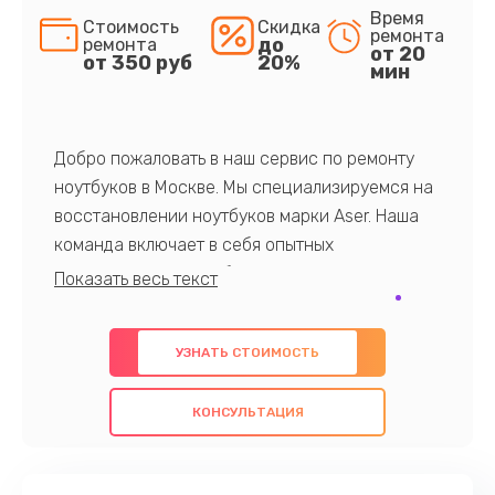
Время
Стоимость
Скидка
ремонта
до
ремонта
от 20
от 350 руб
20%
мин
Добро пожаловать в наш сервис по ремонту
ноутбуков в Москве. Мы специализируемся на
восстановлении ноутбуков марки Aser. Наша
команда включает в себя опытных
профессионалов с обширными знаниями и
многолетним опытом в данной области. Мы
предлагаем быстрый и качественный ремонт с
УЗНАТЬ СТОИМОСТЬ
использованием оригинальных компонентов, а
также гарантируем качество всех
КОНСУЛЬТАЦИЯ
проведенных работ. Наша цель - предоставить
клиентам надежное и профессиональное
обслуживание, удовлетворяя их потребности