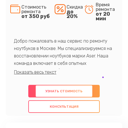
Время
Стоимость
Скидка
ремонта
до
ремонта
от 20
от 350 руб
20%
мин
Добро пожаловать в наш сервис по ремонту
ноутбуков в Москве. Мы специализируемся на
восстановлении ноутбуков марки Aser. Наша
команда включает в себя опытных
профессионалов с обширными знаниями и
многолетним опытом в данной области. Мы
предлагаем быстрый и качественный ремонт с
УЗНАТЬ СТОИМОСТЬ
использованием оригинальных компонентов, а
также гарантируем качество всех
КОНСУЛЬТАЦИЯ
проведенных работ. Наша цель - предоставить
клиентам надежное и профессиональное
обслуживание, удовлетворяя их потребности