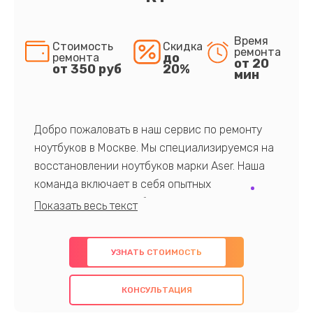
Время
Стоимость
Скидка
ремонта
до
ремонта
от 20
от 350 руб
20%
мин
Добро пожаловать в наш сервис по ремонту
ноутбуков в Москве. Мы специализируемся на
восстановлении ноутбуков марки Aser. Наша
команда включает в себя опытных
профессионалов с обширными знаниями и
многолетним опытом в данной области. Мы
предлагаем быстрый и качественный ремонт с
УЗНАТЬ СТОИМОСТЬ
использованием оригинальных компонентов, а
также гарантируем качество всех
КОНСУЛЬТАЦИЯ
проведенных работ. Наша цель - предоставить
клиентам надежное и профессиональное