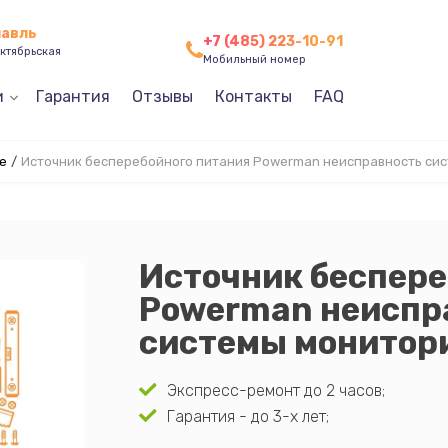
лавль
+7 (485) 223-10-91
ктябрьская
Мобильный номер
и
Гарантия
Отзывы
Контакты
FAQ
е
/
Источник бесперебойного питания Powerman неисправность си
Источник беспере
Powerman неиспр
системы монитор
Экспресс-ремонт до 2 часов;
Гарантия - до 3-х лет;