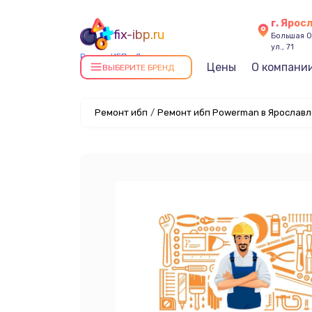
г. Ярос
fix-ibp.ru
Большая О
ул., 71
Ремонт ИБП в Ярославле
Цены
О компани
ВЫБЕРИТЕ БРЕНД
Ремонт ибп
/
Ремонт ибп Powerman в Ярославл