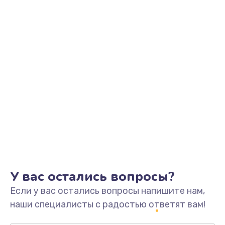
Заказать
Замена видеоадаптера (видеокарты)
1800 руб.
Заказать
Замена, перепайка чипа
1300 руб.
Заказать
Замена HDMI-разъема
650 руб.
Заказать
У вас остались вопросы?
Если у вас остались вопросы напишите нам,
Замена/Pемонт карбюратора
наши специалисты с радостью ответят вам!
1300 руб.
Заказать