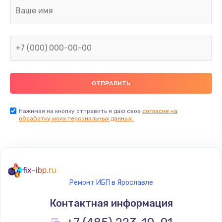
Ремонт капиллярной трубки
400 руб.
Заказать
Замена блока питания
1000 руб.
Заказать
Нажимая на кнопку отправить я даю свое
согласие на
обработку моих персональных данных.
Прошивка / разблокировка
900 руб.
Заказать
fix-ibp.ru
Ремонт ИБП в Ярославле
Замена термостата
Контактная информация
1200 руб.
Заказать