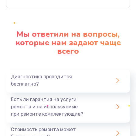
Заказать
Ремонт материнской платы
4500 руб.
Мы ответили на вопросы,
Заказать
которые нам задают чаще
всего
Профилактическая чистка
1000 руб.
Заказать
Диагностика проводится
бесплатно?
Прошивка BIOS
1920 руб.
Есть ли гарантия на услуги
Заказать
ремонта и на используемые
при ремонте комплектующие?
Замена северного моста
1440 руб.
Стоимость ремонта может