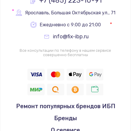
+7 (485) 223-10-91
Замена реле
Ярославль
,
 Большая Октябрьская ул., 71
1000 руб.
Ежедневно с 9:00 до 21:00
Заказать
info@fix-ibp.ru
Замена термопредохранителя
Все консультации по телефону в нашем сервисе
700 руб.
совершенно бесплатны
Заказать
Замена ТЭНа
2500 руб.
Заказать
Ремонт популярных брендов ИБП
Замена шнура
Бренды
1400 руб.
Заказать
О сервисе