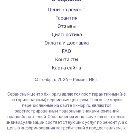
Цены на ремонт
Замена / ремонт электронного модуля
управления
Гарантия
600 руб.
Отзывы
Диагностика
Заказать
Оплата и доставка
Замена конфорки
FAQ
1100 руб.
Контакты
Карта сайта
Заказать
© fix-ibp.ru
2026
— Ремонт ИБП.
Замена платы сенсора
900 руб.
Сервисный центр fix-ibp.ru является пост гарантийным (не
авторизованным) сервисным центром. Торговые марки,
Заказать
перечисленные на сайте fix-ibp.ru, являются
зарегистрированным товарными знаками компаний
Замена регулятора режимов конфорки
правообладателей. Обозначения используется не с целью
индивидуализации соответствующих услуг по ремонту, а с
900 руб.
целью информирования потребителей о предоставляемых